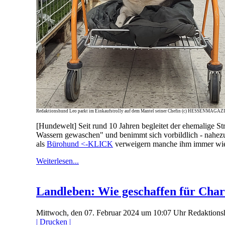
Redaktionshund Leo parkt im Einkaufstrolly auf dem Mantel seiner Chefin (c) HESSENMAGAZ
[Hundewelt] Seit rund 10 Jahren begleitet der ehemalige St
Wassern gewaschen" und benimmt sich vorbildlich - nahezu
als
Bürohund <-KLICK
verweigern manche ihm immer wiede
Weiterlesen...
Landleben: Wie geschaffen für Cha
Mittwoch, den 07. Februar 2024 um 10:07 Uhr
Redaktions
| Drucken |