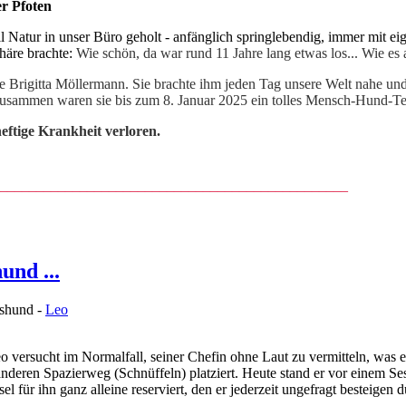
er Pfoten
l Natur in unser Büro geholt - anfänglich springlebendig, immer mit eig
häre brachte:
Wie schön, da war rund 11 Jahre lang etwas los...
Wie es 
 Brigitta Möllermann. Sie brachte ihm jeden Tag
unsere Welt nahe und
Zusammen waren sie bis zum 8. Januar 2025 ein tolles Mensch-Hund-Tea
ftige Krankheit verloren.
_________________________________________
_______
und ...
shund -
Leo
o versucht im Normalfall, seiner Chefin ohne Laut zu vermitteln, was e
anderen Spazierweg (Schnüffeln) platziert. Heute stand er vor einem Ses
el für ihn ganz alleine reserviert, den er jederzeit ungefragt besteigen d