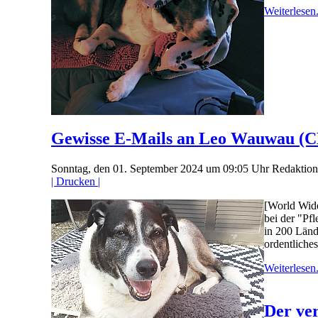
Weiterlesen.
Gewisse E-Mails an Leo Wauwau (C
Sonntag, den 01. September 2024 um 09:05 Uhr
Redaktio
| Drucken |
[World Wide
bei der "Pf
in 200 Länd
ordentliches
Weiterlesen.
Der ver