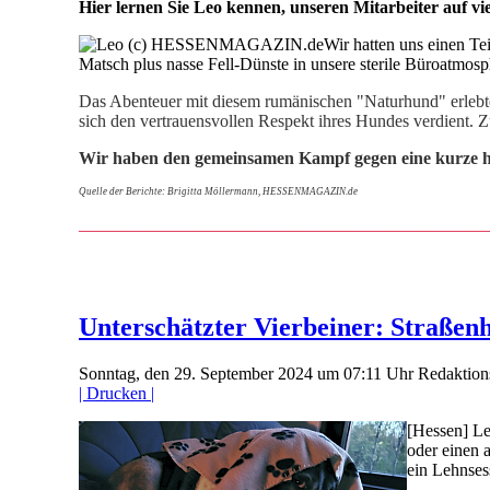
Hier lernen Sie Leo kennen, unseren Mitarbeiter auf vi
Wir hatten uns einen Tei
Matsch plus nasse Fell-Dünste in unsere sterile Büroatmosp
Das Abenteuer mit diesem rumänischen "Naturhund" erlebte
sich den vertrauensvollen Respekt ihres Hundes verdient. 
Wir haben den gemeinsamen Kampf gegen eine kurze he
Quelle der Berichte: Brigitta Möllermann, HESSENMAGAZIN.de
__________________________________
_____________
Unterschätzter Vierbeiner: Straßenh
Sonntag, den 29. September 2024 um 07:11 Uhr
Redaktion
| Drucken |
[Hessen] Le
oder einen 
ein Lehnsess