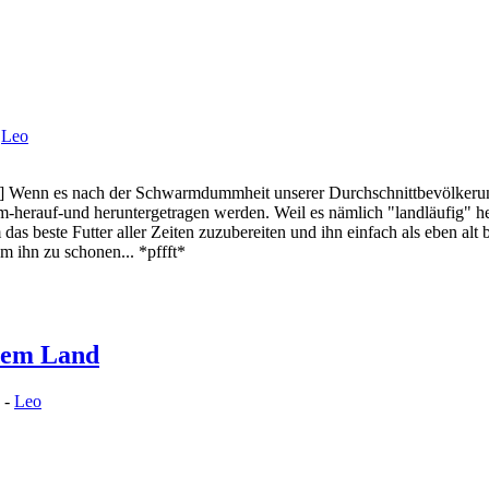
-
Leo
 Wenn es nach der Schwarmdummheit unserer Durchschnittbevölkerung
m-herauf-und heruntergetragen werden. Weil es nämlich "landläufig" hei
 das beste Futter aller Zeiten zuzubereiten und ihn einfach als eben a
 ihn zu schonen... *pffft*
dem Land
 -
Leo