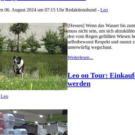
den 06. August 2024 um 07:15 Uhr
Redaktionshund -
Leo
[Hessen] Wenn das Wasser bis zum 
muss nicht sein, um sich abzukühlen
den vom Regen gefüllten Wiesen her
selbstbewusst Respekt und raunzt z.
unterwürfig wegschaut.
Weiterlesen...
Leo on Tour: Einkauf
werden
-
Leo