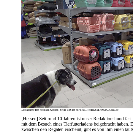
Leo könnte fast neidisch werden: Seine Box ist nur grau... (c) HESSENMAGAZIN.de
[Hessen] Seit rund 10 Jahren ist unser Redaktionshund fas
mit dem Besuch eines Tierfutterladens beigebracht haben. Er
zwischen den Regalen erscheint, gibt es von ihm einen laut