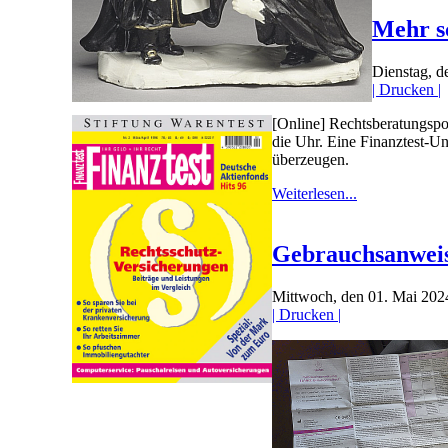
Mehr sc
Dienstag, d
| Drucken |
[Online] Rechtsberatungspor
die Uhr. Eine Finanztest-Un
überzeugen.
Weiterlesen...
Gebrauchsanweis
Mittwoch, den 01. Mai 20
| Drucken |