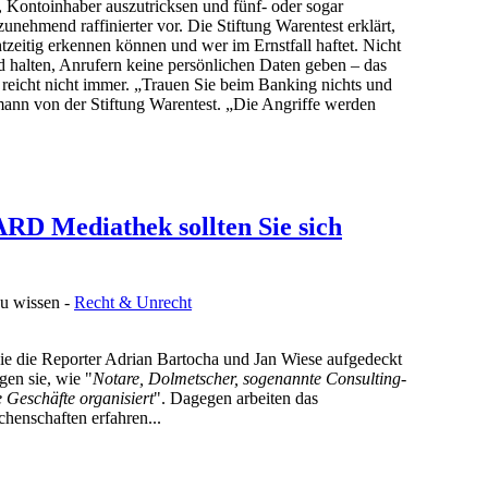
, Kontoinhaber auszutricksen und fünf- oder sogar
zunehmend raffinierter vor. Die Stiftung Warentest erklärt,
zeitig erkennen können und wer im Ernstfall haftet. Nicht
d halten, Anrufern keine persönlichen Daten geben – das
 reicht nicht immer. „Trauen Sie beim Banking nichts und
ann von der Stiftung Warentest. „Die Angriffe werden
ARD Mediathek sollten Sie sich
u wissen -
Recht & Unrecht
ie die Reporter Adrian Bartocha und Jan Wiese aufgedeckt
igen sie, wie "
Notare, Dolmetscher, sogenannte Consulting-
e Geschäfte organisiert
". Dagegen arbeiten das
henschaften erfahren...