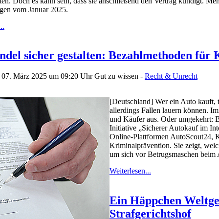
ten. Doch es kann sein, dass sie anschließend den Vertrag kündigt. Meh
ngen vom Januar 2025.
..
ndel sicher gestalten: Bezahlmethoden für
n 07. März 2025 um 09:20 Uhr
Gut zu wissen -
Recht & Unrecht
[Deutschland] Wer ein Auto kauft, tr
allerdings Fallen lauern können. I
und Käufer aus. Oder umgekehrt: Be
Initiative „Sicherer Autokauf im I
Online-Plattformen AutoScout24, K
Kriminalprävention. Sie zeigt, wel
um sich vor Betrugsmaschen beim A
Weiterlesen...
Ein Häppchen Weltge
Strafgerichtshof