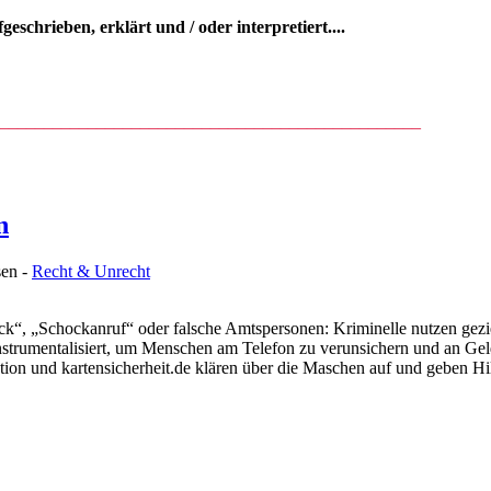
eschrieben, erklärt und / oder interpretiert....
_________________________________________
_______
n
sen -
Recht & Unrecht
ck“, „Schockanruf“ oder falsche Amtspersonen: Kriminelle nutzen gez
strumentalisiert, um Menschen am Telefon zu verunsichern und an Gel
tion und kartensicherheit.de klären über die Maschen auf und geben Hilf