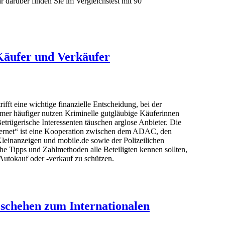
r darüber finden Sie im Vergleichstest mit 90
 Käufer und Verkäufer
ifft eine wichtige finanzielle Entscheidung, bei der
mmer häufiger nutzen Kriminelle gutgläubige Käuferinnen
trügerische Interessenten täuschen arglose Anbieter. Die
nternet“ ist eine Kooperation zwischen dem ADAC, den
leinanzeigen und mobile.de sowie der Polizeilichen
che Tipps und Zahlmethoden alle Beteiligten kennen sollten,
utokauf oder -verkauf zu schützen.
schehen zum Internationalen