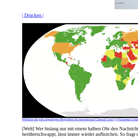
| Drucken |
Weltkarte mit grün angezeigten Mitgliedern des International Criminal Court (c) Wikimedia Com
[Welt] Wer bislang nur mit einem halben Ohr den Nachricht
herüberschwappt, lässt immer wieder aufhorchen. So fragt 