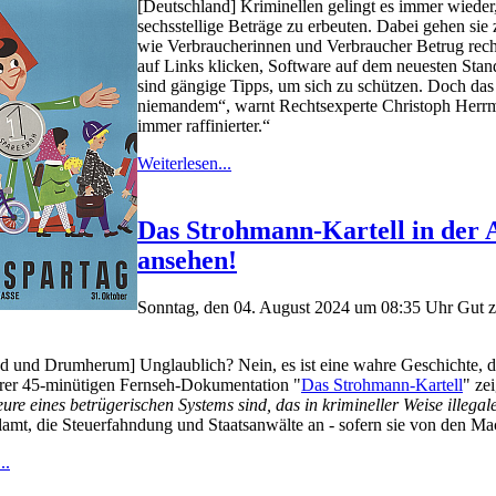
[Deutschland] Kriminellen gelingt es immer wieder
sechsstellige Beträge zu erbeuten. Dabei gehen sie 
wie Verbraucherinnen und Verbraucher Betrug recht
auf Links klicken, Software auf dem neuesten Stan
sind gängige Tipps, um sich zu schützen. Doch das
niemandem“, warnt Rechtsexperte Christoph Herrm
immer raffinierter.“
Weiterlesen...
Das Strohmann-Kartell in der 
ansehen!
Sonntag, den 04. August 2024 um 08:35 Uhr
Gut z
d und Drumherum] Unglaublich? Nein, es ist eine wahre Geschichte, d
hrer 45-minütigen Fernseh-Dokumentation "
Das Strohmann-Kartell
" ze
re eines betrügerischen Systems sind, das in krimineller Weise illegal
lamt, die Steuerfahndung und Staatsanwälte an - sofern sie von den Mac
..