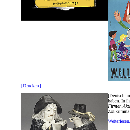
| Drucken |
[Deutschlan
haben. In i
Firmen Akteu
Zollkrimina
Weiterlesen.