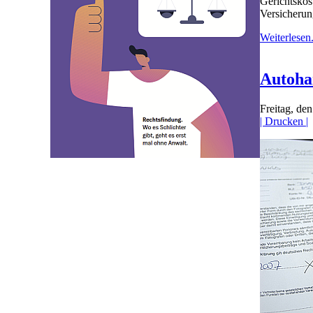
Gerichtskos
Versicheru
Weiterlesen.
Autoha
Freitag, de
| Drucken |