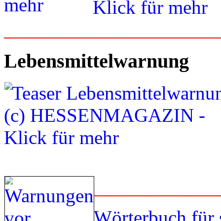
_____________________
Lebensmittelwarnung
____________
Wörterbuch für 