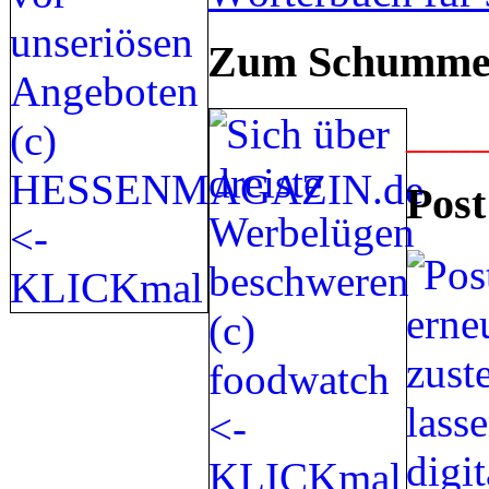
Zum Schummel
___
Post