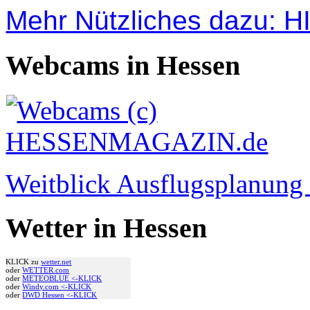
Mehr Nützliches dazu: 
Webcams in Hessen
Weitblick Ausflugsplanun
Wetter in Hessen
KLICK zu
wetter.net
oder
WETTER.com
oder
METEOBLUE <-KLICK
oder
Windy.com <-KLICK
oder
DWD Hessen <-KLICK