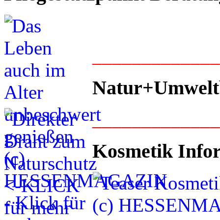
____________
Natur+Umwelt
____________
Kosmetik Info