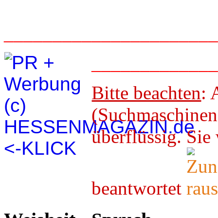
_____________________
____________
Bitte beachten
: 
(Suchmaschineno
überflüssig. 
beantwortet