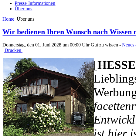
Presse-Informationen
Über uns
Home
Über uns
Wir bedienen Ihren Wunsch nach Wissen m
Donnerstag, den 01. Juni 2028 um 00:00 Uhr
Gut zu wissen -
Neues 
| Drucken |
[
HESSEN
Liebling
Werbung 
facetten
Entwickl
ist hier 