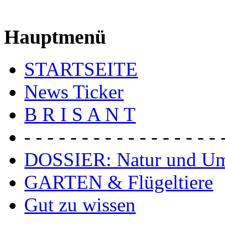
Hauptmenü
STARTSEITE
News Ticker
B R I S A N T
- - - - - - - - - - - - - - - - - 
DOSSIER: Natur und U
GARTEN & Flügeltiere
Gut zu wissen