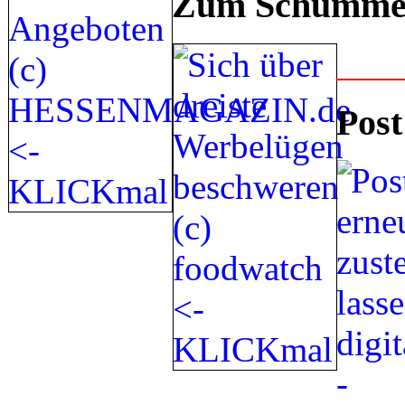
Zum Schummel
___
Post