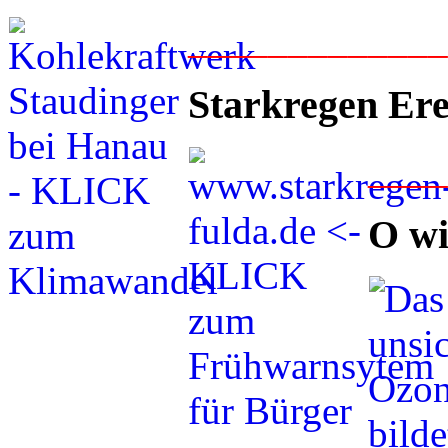
____________
Starkregen Ere
___
O wi