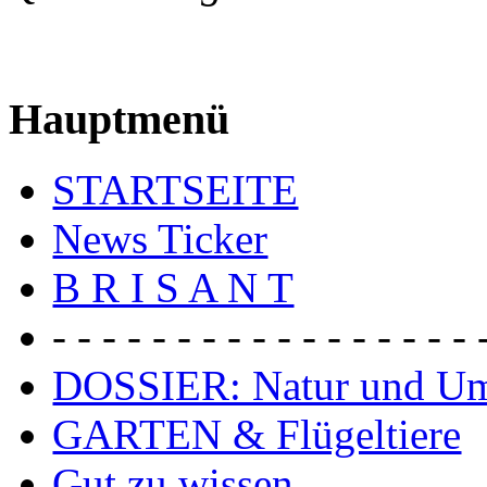
Hauptmenü
STARTSEITE
News Ticker
B R I S A N T
- - - - - - - - - - - - - - - - - 
DOSSIER: Natur und U
GARTEN & Flügeltiere
Gut zu wissen