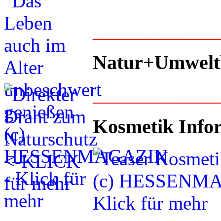
____________
Natur+Umwelt
____________
Kosmetik Info