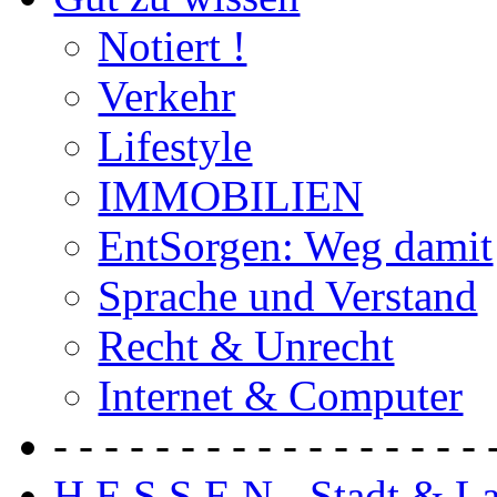
Notiert !
Verkehr
Lifestyle
IMMOBILIEN
EntSorgen: Weg damit
Sprache und Verstand
Recht & Unrecht
Internet & Computer
- - - - - - - - - - - - - - - - - 
H E S S E N - Stadt & L