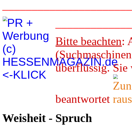
_____________________
____________
Bitte beachten
: 
(Suchmaschineno
überflüssig. 
beantwortet
Weisheit - Spruch