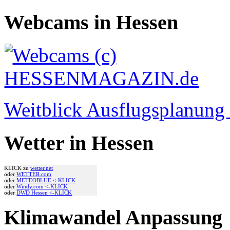
Webcams in Hessen
Weitblick Ausflugsplanun
Wetter in Hessen
KLICK zu
wetter.net
oder
WETTER.com
oder
METEOBLUE <-KLICK
oder
Windy.com <-KLICK
oder
DWD Hessen <-KLICK
Klimawandel Anpassung