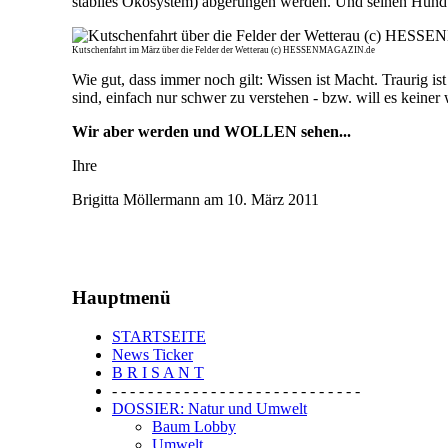
stabiles Ökosystem) abgerungen werden. Und seinen Hund s
Kutschenfahrt im März über die Felder der Wetterau (c) HESSENMAGAZIN.de
Wie gut, dass immer noch gilt: Wissen ist Macht. Traurig is
sind, einfach nur schwer zu verstehen - bzw. will es keine
Wir aber werden und WOLLEN sehen...
Ihre
Brigitta Möllermann am 10. März 2011
2882
Hauptmenü
STARTSEITE
News Ticker
B R I S A N T
- - - - - - - - - - - - - - - - - - - - - - - - - - - -
DOSSIER: Natur und Umwelt
Baum Lobby
Umwelt