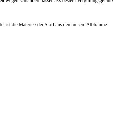
ldwegen schlabbern lassen: Es besteht Vergiftungsgefahr!
er ist die Materie / der Stoff aus dem unsere Albträume