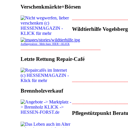
Verschenkmärkte+Börsen
________________________
Wildtierhilfe Vogelsberg
Auffangstation - Mehr dazu: HIER <-KLICK
___________________________________
Letzte Rettung Repair-Café
________________________
Brennholzverkauf
________________________
Pflegestützpunkt Berat