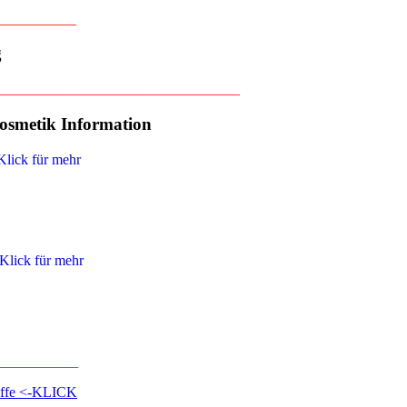
___________
g
_________________________________
osmetik Information
___________
riffe <-KLICK