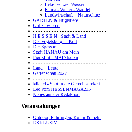
Lebenselixier Wasser
Klima - Wetter - Wandel
Landwirtschaft + Naturschutz
GARTEN & Flügeltiere
Gut zu wissen
- - - - - - - - - - - - - - - - - - - - - - - - - - - -
H E S S E N - Stadt & Land
Der Vogelsberg ist Kult
Der Spessart
Stadt HANAU am Main
Frankfurt - MAINhattan
- - - - - - - - - - - - - - - - - - - - - - - - - - - -
Land + Leute
Gartenschau 2027
- - - - - - - - - - - - - - - - - - - - - - - - - - - -
Michel - Start in die Gemeinsamkeit
Leo vom HESSENMAGAZIN
Neues aus der Redaktion
Veranstaltungen
Outdoor, Führungen, Kultur & mehr
EXKLUSIV