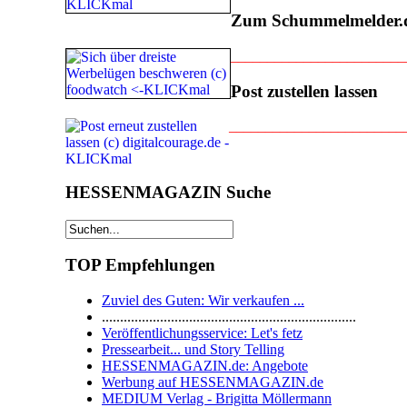
Zum Schummelmelder.
________________________
Post zustellen lassen
________________________
HESSENMAGAZIN Suche
TOP Empfehlungen
Zuviel des Guten: Wir verkaufen ...
......................................................................
Veröffentlichungsservice: Let's fetz
Pressearbeit... und Story Telling
HESSENMAGAZIN.de: Angebote
Werbung auf HESSENMAGAZIN.de
MEDIUM Verlag - Brigitta Möllermann