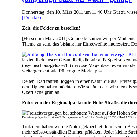
Donnerstag, den 10. März 2011 um 11:46 Uhr
Gut zu wiss
| Drucken |
Zeit, die Felder zu bestellen!
[Hessen im März 2011] Gerade bekamen wir per Mail einen A
Thema zu sein, das bislang nur Eingeweihte interessiert. Do
letztendlich unsere Gesundheit, die wir aufs Spiel setzen,
(psychisch ausgelöste?!?) nervöse Magenbeschwerden oder 
weitergereicht wie früher gute Modetipps.
Reiten, Rad fahren, joggen in einer Natur, die als "Freizei
den Rippen haben möchten. Wie schön, dass wir niemals sol
Oberfläche grün an."
Fotos von der Regionalparkroute Hohe Straße, die dur
Freizeitvergnügen bei schönem Frühlingswetter auf der Hohen Straße (c) HESSENMAGAZIN.de
Trotzdem haben wir die Natur geknechtet. In unserem Bestr
mehr selbstverständlich Blumen pflücken. Jeder kleine Stre