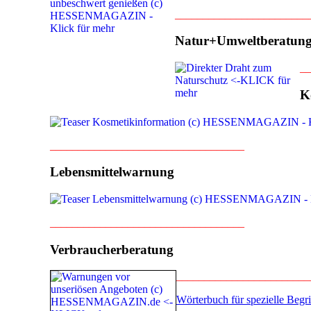
________________________
Natur+Umweltberatun
__
K
___________________________________
Lebensmittelwarnung
___________________________________
Verbraucherberatung
________________________
Wörterbuch für spezielle Beg