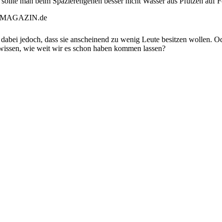
ollte man beim Spazierengehen besser nicht Wasser aus Pfützen auf Fe
t dabei jedoch, dass sie anscheinend zu wenig Leute besitzen wollen. Od
r wissen, wie weit wir es schon haben kommen lassen?