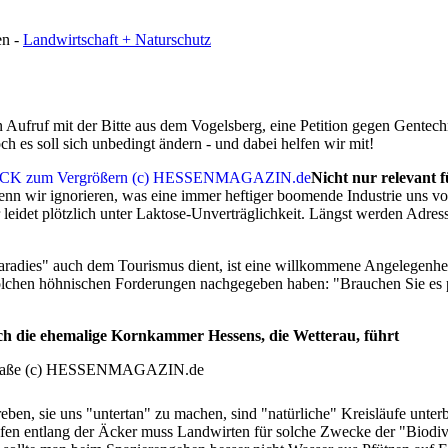
en -
Landwirtschaft + Naturschutz
ufruf mit der Bitte aus dem Vogelsberg, eine Petition gegen Gentechn
ch es soll sich unbedingt ändern - und dabei helfen wir mit!
Nicht nur relevant f
 wenn wir ignorieren, was eine immer heftiger boomende Industrie uns v
leidet plötzlich unter Laktose-Unverträglichkeit. Längst werden Adre
tparadies" auch dem Tourismus dient, ist eine willkommene Angelegenhei
chen höhnischen Forderungen nachgegeben haben: "Brauchen Sie es pfl
ch die ehemalige Kornkammer Hessens, die Wetterau, führt
eben, sie uns "untertan" zu machen, sind "natürliche" Kreisläufe unt
ifen entlang der Äcker muss Landwirten für solche Zwecke der "Biodiver