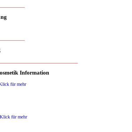
___________
ung
___________
g
_________________________________
osmetik Information