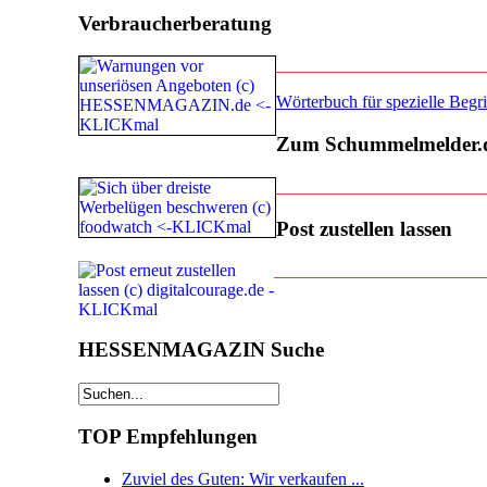
Verbraucherberatung
________________________
Wörterbuch für spezielle Beg
Zum Schummelmelder.
________________________
Post zustellen lassen
________________________
HESSENMAGAZIN Suche
TOP Empfehlungen
Zuviel des Guten: Wir verkaufen ...