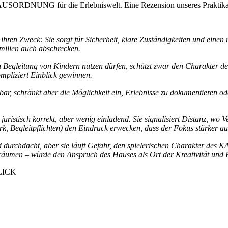
ORDNUNG für die Erlebniswelt. Eine Rezension unseres Praktikanten
hren Zweck: Sie sorgt für Sicherheit, klare Zuständigkeiten und ein
amilien auch abschrecken.
 Begleitung von Kindern nutzen dürfen, schützt zwar den Charakter des 
mpliziert Einblick gewinnen.
bar, schränkt aber die Möglichkeit ein, Erlebnisse zu dokumentieren 
ristisch korrekt, aber wenig einladend. Sie signalisiert Distanz, wo 
 Begleitpflichten) den Eindruck erwecken, dass der Fokus stärker auf K
d durchdacht, aber sie läuft Gefahr, den spielerischen Charakter des
äumen – würde den Anspruch des Hauses als Ort der Kreativität und E
LICK