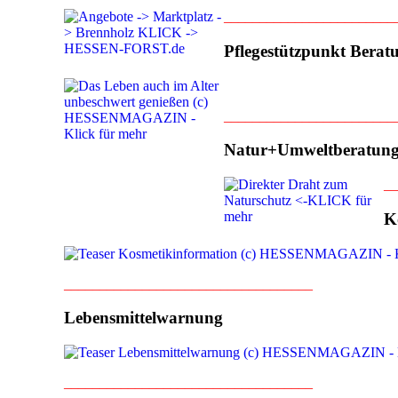
________________________
Pflegestützpunkt Berat
________________________
Natur+Umweltberatun
__
K
___________________________________
Lebensmittelwarnung
___________________________________