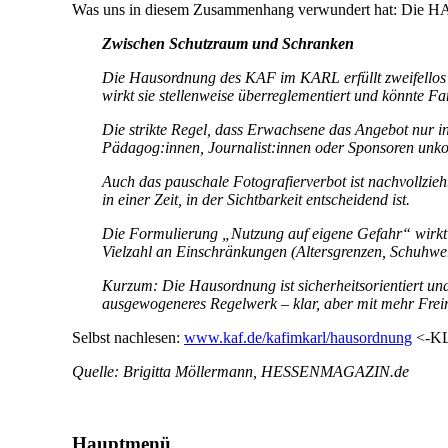
Was uns in diesem Zusammenhang verwundert hat: Die HAUS
Zwischen Schutzraum und Schranken
Die Hausordnung des KAF im KARL erfüllt zweifellos i
wirkt sie stellenweise überreglementiert und könnte F
Die strikte Regel, dass Erwachsene das Angebot nur in
Pädagog:innen, Journalist:innen oder Sponsoren unko
Auch das pauschale Fotografierverbot ist nachvollzieh
in einer Zeit, in der Sichtbarkeit entscheidend ist.
Die Formulierung „Nutzung auf eigene Gefahr“ wirkt ju
Vielzahl an Einschränkungen (Altersgrenzen, Schuhwerk,
Kurzum: Die Hausordnung ist sicherheitsorientiert un
ausgewogeneres Regelwerk – klar, aber mit mehr Freir
Selbst nachlesen:
www.kaf.de/kafimkarl/hausordnung
<-K
Quelle: Brigitta Möllermann, HESSENMAGAZIN.de
Hauptmenü