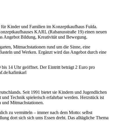
t für Kinder und Familien im Konzeptkaufhaus Fulda.
s Konzeptkaufhauses KARL (Rabanusstraße 19) einen neuen
das Angebot Bildung, Kreativität und Bewegung.
arten, Mitmachstationen rund um die Sinne, eine
Basteln und Werken. Ergänzt wird das Angebot durch eine
 bis 14 Uhr geöffnet. Der Eintritt beträgt 2 Euro pro
af.de/kafimkarl
tschlands. Seit 1991 bietet sie Kindern und Jugendlichen
t und Technik spielerisch erfahrbar werden. Herzstück ist
n und Mitmachstationen.
ulich zu vermitteln – immer nach dem Motto: selbst
ellung dort sich sich ums Essen dreht. Das alltägliche Thema