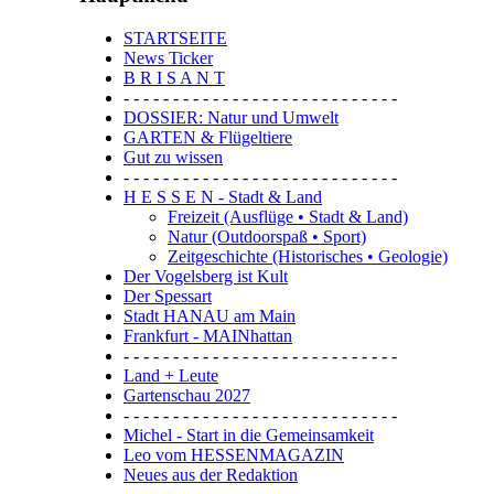
STARTSEITE
News Ticker
B R I S A N T
- - - - - - - - - - - - - - - - - - - - - - - - - - - -
DOSSIER: Natur und Umwelt
GARTEN & Flügeltiere
Gut zu wissen
- - - - - - - - - - - - - - - - - - - - - - - - - - - -
H E S S E N - Stadt & Land
Freizeit (Ausflüge • Stadt & Land)
Natur (Outdoorspaß • Sport)
Zeitgeschichte (Historisches • Geologie)
Der Vogelsberg ist Kult
Der Spessart
Stadt HANAU am Main
Frankfurt - MAINhattan
- - - - - - - - - - - - - - - - - - - - - - - - - - - -
Land + Leute
Gartenschau 2027
- - - - - - - - - - - - - - - - - - - - - - - - - - - -
Michel - Start in die Gemeinsamkeit
Leo vom HESSENMAGAZIN
Neues aus der Redaktion