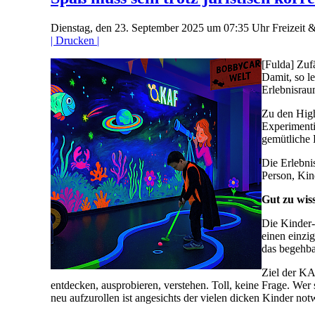
Dienstag, den 23. September 2025 um 07:35 Uhr
Freizeit 
| Drucken |
[Fulda] Zuf
Damit, so l
Erlebnisrau
Zu den High
Experimenti
gemütliche 
Die Erlebnis
Person, Kin
Gut zu wis
Die Kinder-
einen einzi
das begehba
Ziel der KA
entdecken, ausprobieren, verstehen. Toll, keine Frage. Wer 
neu aufzurollen ist angesichts der vielen dicken Kinder not