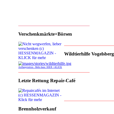
___________________________________
Verschenkmärkte+Börsen
________________________
Wildtierhilfe Vogelsberg
Auffangstation - Mehr dazu: HIER <-KLICK
___________________________________
Letzte Rettung Repair-Café
________________________
Brennholzverkauf