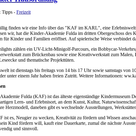
& Tipps -
Freizeit
ällig finden wir eine Info über das "KAF im KARL", eine Erlebniswel
esen wir, hat die Kinder-Akademie Fulda im dritten Obergeschoss de
m für Kinder und Familien eröffnet. Auf spielerische Weise verbindet 
lights zählen ein UV-Licht-Minigolf-Parcours, ein Bobbycar-Verkehrsg
erwerkstatt zum Brückenbau sowie eine Kreativwerkstatt zum Malen, 
Leseecke und thematische Projekttüten.
welt ist dienstags bis freitags von 14 bis 17 Uhr sowie samstags von 10
der unter einem Jahr haben freien Zutritt. Weitere Informationen: ww.k
sen
Akademie Fulda (KAF) ist das älteste eigenständige Kindermuseum Deu
gartigen Lern- und Erlebnisort, an dem Kunst, Kultur, Naturwissenschaf
re Herzmodell, daneben gibt es wechselnde Ausstellungen, Werkstätte
F ist es, Neugier zu wecken, Kreativität zu fördern und Wissen anscha
sein Kind fördern will, kauft eine Dauerkarte, zumal die nächste Ausst
wendig und sinnvoll.