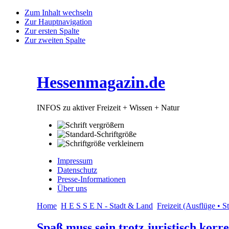
Zum Inhalt wechseln
Zur Hauptnavigation
Zur ersten Spalte
Zur zweiten Spalte
Hessenmagazin.de
INFOS zu aktiver Freizeit + Wissen + Natur
Impressum
Datenschutz
Presse-Informationen
Über uns
Home
H E S S E N - Stadt & Land
Freizeit (Ausflüge • 
Spaß muss sein trotz juristisch kor