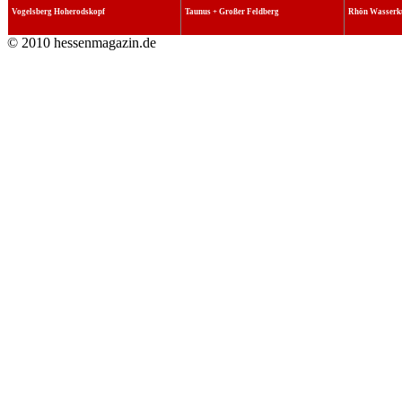
Vogelsberg Hoherodskopf
Taunus + Großer Feldberg
Rhön Wasserk
© 2010 hessenmagazin.de