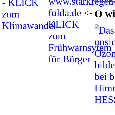
O wi
_____________________