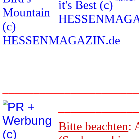
_____________________
____________
Bitte beachten
: 