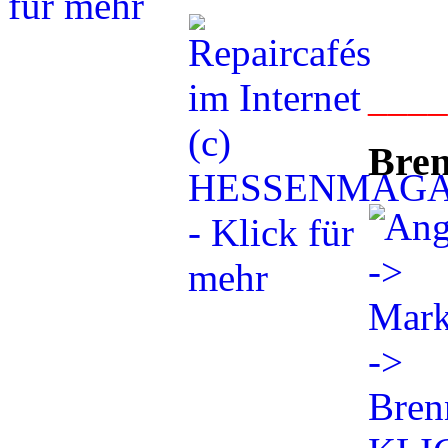
___
Bren