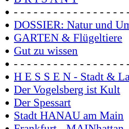
- - - - - - - - - - - - - - - - - 
DOSSIER: Natur und U
GARTEN & Flügeltiere
Gut zu wissen
- - - - - - - - - - - - - - - - - 
H E S S E N - Stadt & L
Der Vogelsberg ist Kult
Der Spessart
Stadt HANAU am Main
Frankfurt - MAINhattan