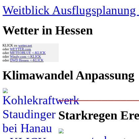
Weitblick Ausflugsplanun
Wetter in Hessen
KLICK zu
wetter.net
oder
WETTER.com
oder
METEOBLUE <-KLICK
oder
Windy.com <-KLICK
oder
DWD Hessen <-KLICK
Klimawandel Anpassung
____________
Starkregen Ere
___