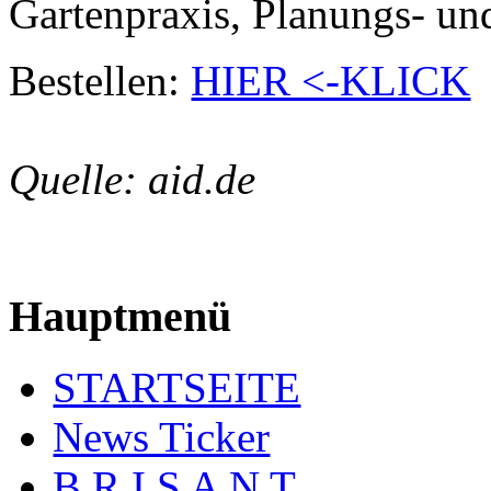
Gartenpraxis, Planungs- un
Bestellen:
HIER <-KLICK
Quelle: aid.de
Hauptmenü
STARTSEITE
News Ticker
B R I S A N T