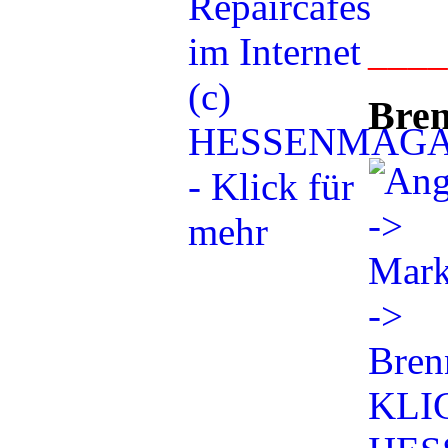
___
Bren