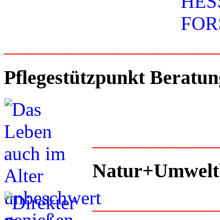
_____________________
Pflegestützpunkt Beratun
____________
Natur+Umwelt
____________