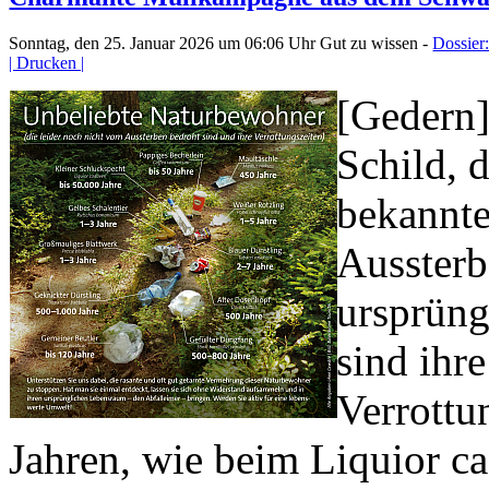
Sonntag, den 25. Januar 2026 um 06:06 Uhr
Gut zu wissen -
Dossier
| Drucken |
[Gedern]
Schild, 
bekannte
Aussterb
ursprüng
sind ihr
Verrottu
Jahren, wie beim Liquior c