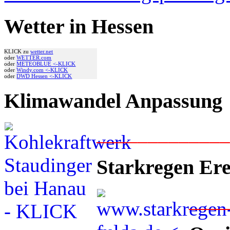
Wetter in Hessen
KLICK zu
wetter.net
oder
WETTER.com
oder
METEOBLUE <-KLICK
oder
Windy.com <-KLICK
oder
DWD Hessen <-KLICK
Klimawandel Anpassung
____________
Starkregen Ere
___