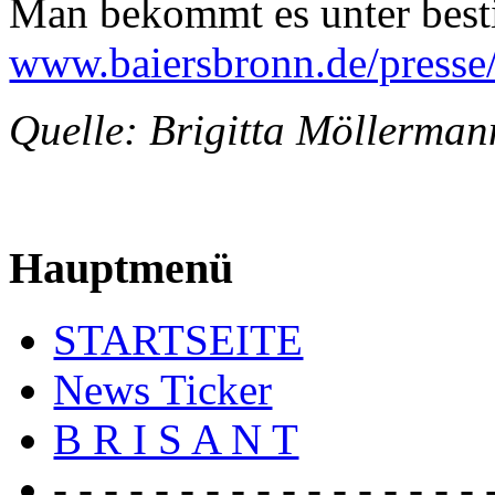
Man bekommt es unter best
www.baiersbronn.de/presse
Quelle: Brigitta Möller
Hauptmenü
STARTSEITE
News Ticker
B R I S A N T
- - - - - - - - - - - - - - - - - 