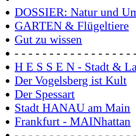
DOSSIER: Natur und U
GARTEN & Flügeltiere
Gut zu wissen
- - - - - - - - - - - - - - - - - 
H E S S E N - Stadt & L
Der Vogelsberg ist Kult
Der Spessart
Stadt HANAU am Main
Frankfurt - MAINhattan
- - - - - - - - - - - - - - - - - 