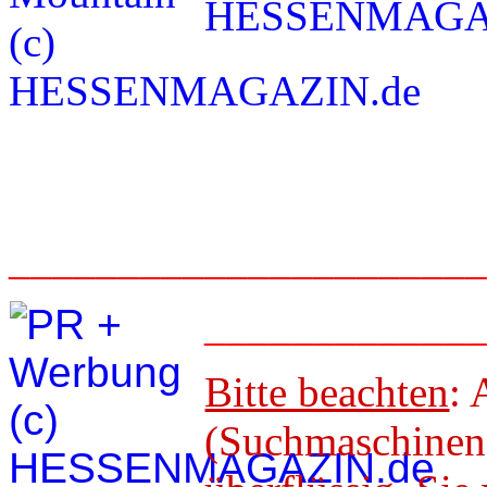
_____________________
____________
Bitte beachten
: 
(Suchmaschineno